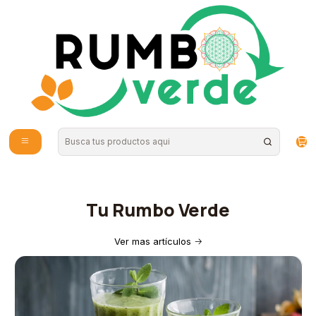
Envío gratis por compras sobre los 59.990 en la provincia de Santiago
Inicio
Tienda
Salud Veterinaria
Salud Veterinaria
Ofrecemos lo mejor para mantener a tus compañeros felices y
saludables. Explora nuestra tienda online y cuida a tus mascotas
con lo mejor de la naturaleza.
Tu Rumbo Verde
Ver mas artículos