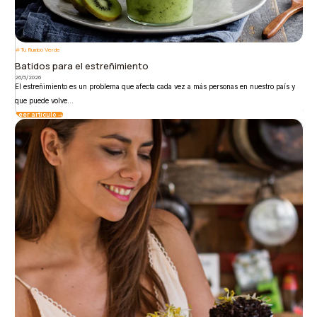
Tu Rumbo Verde
Batidos para el estreñimiento
26/5/2026
El estreñimiento es un problema que afecta cada vez a más personas en nuestro país y
que puede volve...
Leer artículo