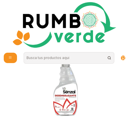
Envío gratis por compras sobre los 59.990 en la provincia de Santiago
Inicio
Hogar
Limpieza Natural
Senzai - Desengrasante Ecologico 500ml