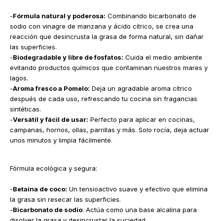
-
Fórmula natural y poderosa:
Combinando bicarbonato de
sodio con vinagre de manzana y ácido cítrico, se crea una
reacción que desincrusta la grasa de forma natural, sin dañar
las superficies.
-
Biodegradable y libre de fosfatos:
Cuida el medio ambiente
evitando productos químicos que contaminan nuestros mares y
lagos.
-
Aroma fresco a Pomelo:
Deja un agradable aroma cítrico
después de cada uso, refrescando tu cocina sin fragancias
sintéticas.
-
Versátil y fácil de usar:
Perfecto para aplicar en cocinas,
campanas, hornos, ollas, parrillas y más. Solo rocía, deja actuar
unos minutos y limpia fácilmente.
Fórmula ecológica y segura:
-
Betaina de coco:
Un tensioactivo suave y efectivo que elimina
la grasa sin resecar las superficies.
-
Bicarbonato de sodio
: Actúa como una base alcalina para
disolver la grasa y desincrustar la suciedad.