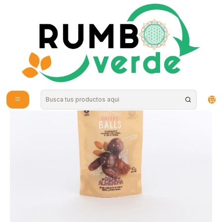
Envío gratis por compras sobre los 59.990 en la provincia de Santiago
Inicio
Alimentos Naturales
Snacks Saludables
Smart Snack - Energy Balls Cacao Almendra 40g