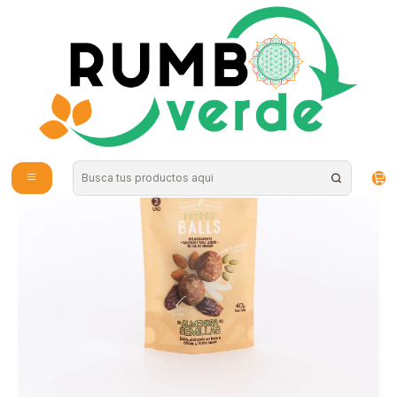
Envío gratis por compras sobre los 59.990 en la provincia de Santiago
Inicio
Alimentos Naturales
Snacks Saludables
Smart Snack - Energy Balls Almendra Semillas 40g