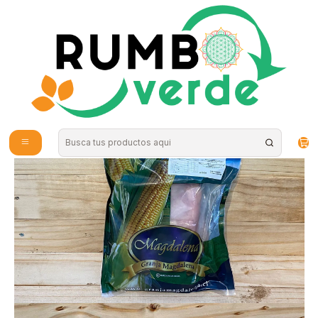
Envío gratis por compras sobre los 59.990 en la provincia de Santiago
Inicio
Alimentos Naturales
Productos Congelados
Trutro Entero Deshuesado - Granja Magdalena 200 gr "Congelados, solo
disponibles para retiro en tienda"