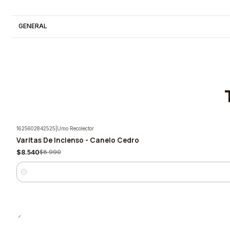
GENERAL
1625602842525
|
Umo Recolector
Varitas De Incienso - Canelo Cedro
-5%
$8.540
$8.990
Cantidad