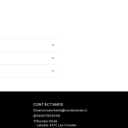
CONTÁCTANOS
servicioalcliente@rumboverde.cl
56957909298
Rumbo Verde
Latadía 4317, Las Condes