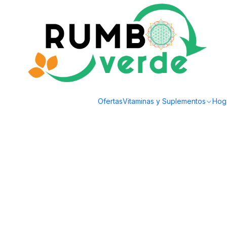
Envío gratis por compras sobre los 59.990 en la provincia de Santiago
Inicio
Hogar
Limpieza Natural
Varitas de Incienso - Canelo
Ofertas
Vitaminas y Suplementos
Hog