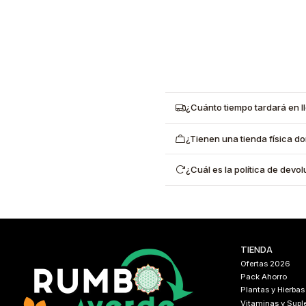
¿Cuánto tiempo tardará en l
¿Tienen una tienda física d
¿Cuál es la política de dev
TIENDA
Ofertas 2026
Pack Ahorro
Plantas y Hierbas
Vitaminas y Sup