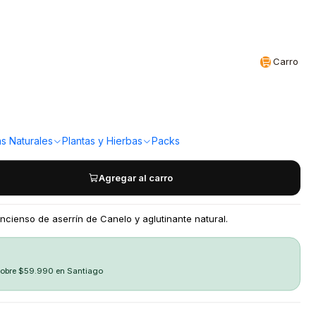
Realizamos envíos a todo Chile
CL
Carro
 Incienso - Canelo
a!
s Naturales
Plantas y Hierbas
Packs
Agregar al carro
ncienso de aserrín de Canelo y aglutinante natural.
sobre $59.990 en Santiago