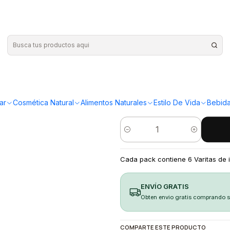
|
Varitas de
¡Compra más y ahorr
ar
Cosmética Natural
Alimentos Naturales
Estilo De Vida
Bebida
Cantidad
Cada pack contiene 6 Varitas de i
ENVÍO GRATIS
Obten envio gratis comprando 
COMPARTE ESTE PRODUCTO