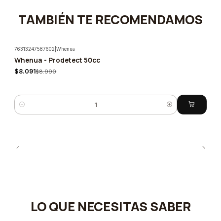
TAMBIÉN TE RECOMENDAMOS
76313247587602
|
Whenua
Whenua - Prodetect 50cc
-10%
$8.091
$8.990
Cantidad
LO QUE NECESITAS SABER