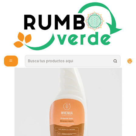
Envío gratis por compras sobre los 59.990 en la provincia de Santiago
Inicio
Plantas y Hierbas
Fertilizantes
Whenua - Bio Screen 500cc