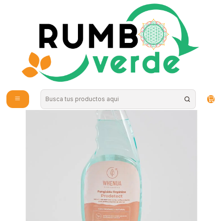
Envío gratis por compras sobre los 59.990 en la provincia de Santiago
Inicio
Plantas y Hierbas
Fertilizantes
Whenua - Prodetect 50cc