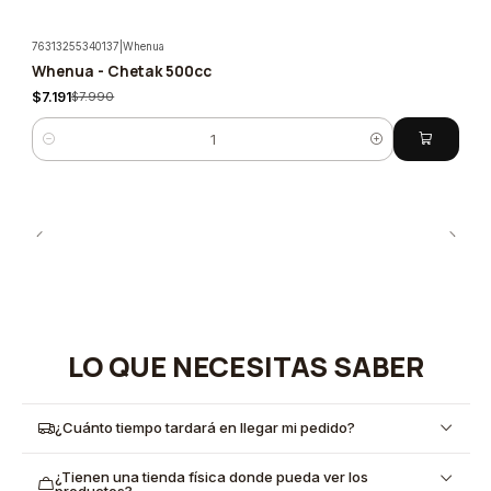
76313255340137
|
Whenua
Whenua - Chetak 500cc
-10%
$7.191
$7.990
Cantidad
LO QUE NECESITAS SABER
¿Cuánto tiempo tardará en llegar mi pedido?
¿Tienen una tienda física donde pueda ver los
productos?