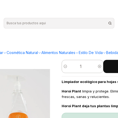
|
Whenua - H
¡Compra más y ahorr
ar
Cosmética Natural
Alimentos Naturales
Estilo De Vida
Bebida
Cantidad
Limpiador ecológico para hojas s
Horoi Plant
limpia y protege. Elim
frescas, sanas y relucientes.
Horoi Plant deja tus plantas limpi