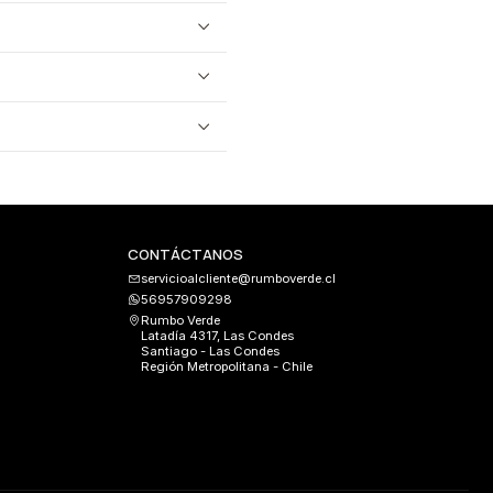
CONTÁCTANOS
servicioalcliente@rumboverde.cl
56957909298
Rumbo Verde
Latadía 4317, Las Condes
Santiago - Las Condes
Región Metropolitana - Chile