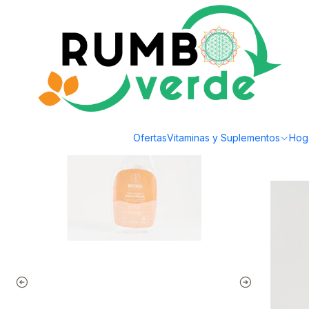
Envío gratis por compras sobre los 59.990 en la provincia de Santiago
Inicio
Ofertas 2026
Whenua - Horoi Plant 500cc
Ofertas
Vitaminas y Suplementos
Hog