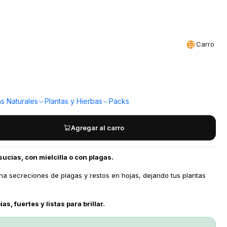
Realizamos envíos a todo Chile
CL
Carro
oroi Plant 500cc
a!
s Naturales
Plantas y Hierbas
Packs
Agregar al carro
ucias, con mielcilla o con plagas.
ina secreciones de plagas y restos en hojas, dejando tus plantas
as, fuertes y listas para brillar.