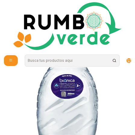
Envío gratis por compras sobre los 59.990 en la provincia de Santiago
Inicio
Vitaminas y Suplementos
Nutrición Deportiva
Agua de mar 100% 3 litro Agua Bionica