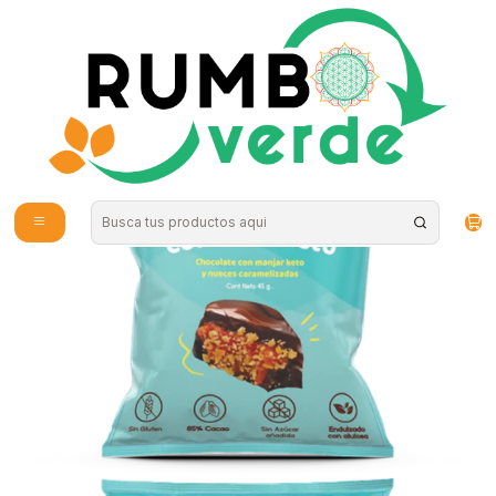
Envío gratis por compras sobre los 59.990 en la provincia de Santiago
Inicio
Estilo de Vida
Keto y Low Carb
KetoFree - Corazon Keto 45g