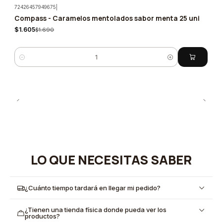
72426457949675
|
Compass - Caramelos mentolados sabor menta 25 uni
-5%
$1.605
$1.690
Cantidad
LO QUE NECESITAS SABER
¿Cuánto tiempo tardará en llegar mi pedido?
¿Tienen una tienda física donde pueda ver los
productos?