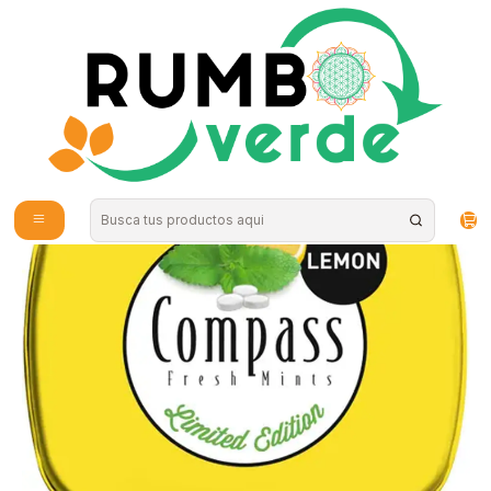
Envío gratis por compras sobre los 59.990 en la provincia de Santiago
Inicio
Estilo de Vida
Celiacos / Sin Gluten
Compass - Caramelos mentolados sabor limón 25 uni