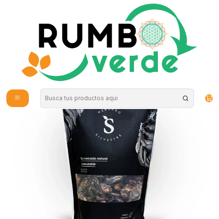
Envío gratis por compras sobre los 59.990 en la provincia de Santiago
Inicio
Alimentos Naturales
Endulzantes Naturales
Dátiles sin carozo 1kg Mercado Silvestre