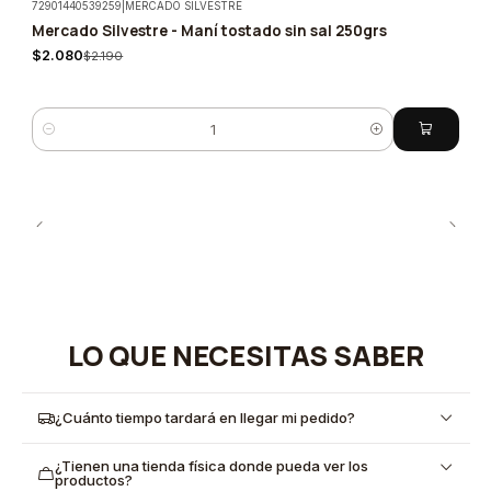
72901440539259
|
MERCADO SILVESTRE
Mercado Silvestre - Maní tostado sin sal 250grs
-5%
$2.080
$2.190
Cantidad
LO QUE NECESITAS SABER
¿Cuánto tiempo tardará en llegar mi pedido?
¿Tienen una tienda física donde pueda ver los
productos?