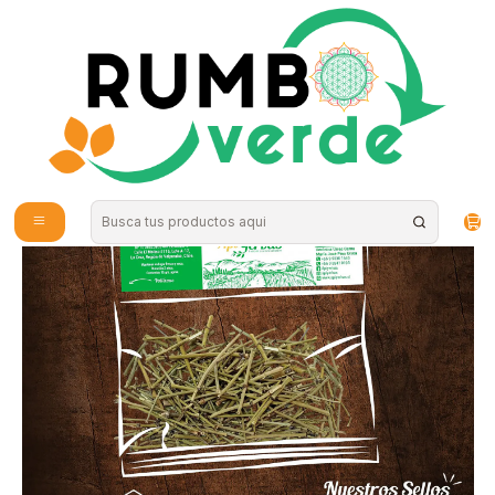
Envío gratis por compras sobre los 59.990 en la provincia de Santiago
Inicio
Plantas y Hierbas
Hierbas Medicinales
Apiyerbas - Pingo Pingo 15gs