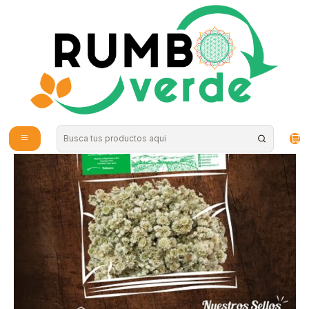
Envío gratis por compras sobre los 59.990 en la provincia de Santiago
Inicio
Plantas y Hierbas
Hierbas Medicinales
Vira-vira 15 gramos Apiyerbas