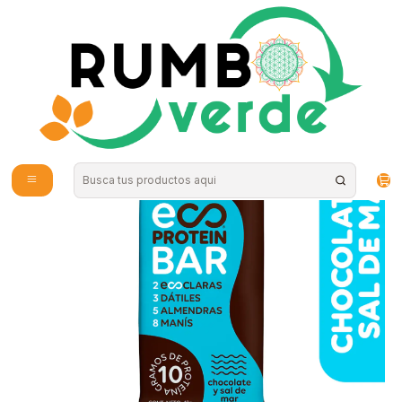
Envío gratis por compras sobre los 59.990 en la provincia de Santiago
Inicio
Alimentos Naturales
Snacks Saludables
Barra chocolate y sal de mar 42g EcoTerra