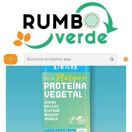
Envío gratis por compras sobre los 59.990 en la provincia de Santiago
Inicio
Alimentos Naturales
Snacks Saludables
Barra Proteina Vegetal Platano 60g Kiwicha