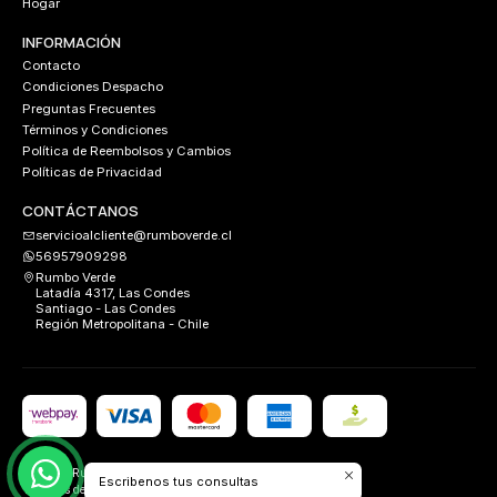
Hogar
INFORMACIÓN
Contacto
Condiciones Despacho
Preguntas Frecuentes
Términos y Condiciones
Política de Reembolsos y Cambios
Políticas de Privacidad
CONTÁCTANOS
servicioalcliente@rumboverde.cl
56957909298
Rumbo Verde
Latadía 4317, Las Condes
Santiago - Las Condes
Región Metropolitana - Chile
2026 Rumbo Verde.
Escribenos tus consultas
Todos los derechos reservados.
Desarrollado por
FIXLABS