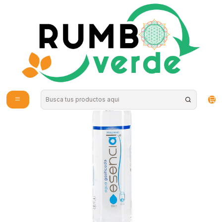
Envío gratis por compras sobre los 59.990 en la provincia de Santiago
Inicio
Bebidas Naturales
Agua Alcalina y de Mar
Esencial - Agua Alcalina con Magnesio con gas 500cc