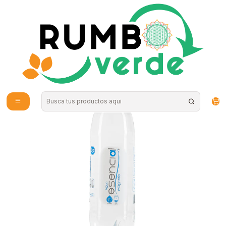
Envío gratis por compras sobre los 59.990 en la provincia de Santiago
Inicio
Bebidas Naturales
Agua Alcalina y de Mar
Esencial - Agua Alcalina con Magnesio sin gas 2L