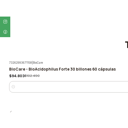
73262993671158
|
BioCare
BioCare - BioAcidophilus Forte 30 billones 60 cápsulas
-8%
$94.803
$102.490
Cantidad