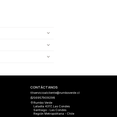
CONTÁCTANOS
servicioalcliente@rumboverde.cl
56957909298
Rumbo Verde
Latadía 4317, Las Condes
Santiago - Las Condes
Región Metropolitana - Chile