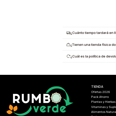
¿Cuánto tiempo tardará en l
¿Tienen una tienda física d
¿Cuál es la política de dev
TIENDA
Ofertas 2026
Pack Ahorro
Plantas y Hierbas
Vitaminas y Sup
Alimentos Natura