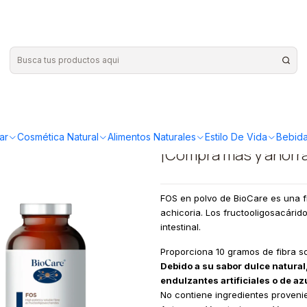
 250 g Biocare
|
FOS - Fibra
Biocare
ar
Cosmética Natural
Alimentos Naturales
Estilo De Vida
Bebida
¡Compra más y ahorr
FOS en polvo de BioCare es una fi
achicoria. Los fructooligosacárid
intestinal.
Proporciona 10 gramos de fibra so
Debido a su sabor dulce natural
endulzantes artificiales o de az
No contiene ingredientes provenie