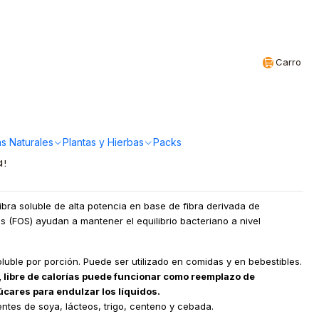
Realizamos envíos a todo Chile
CL
Carro
 Prebiótica 250 g
s Naturales
Plantas y Hierbas
Packs
a!
bra soluble de alta potencia en base de fibra derivada de
os (FOS) ayudan a mantener el equilibrio bacteriano a nivel
luble por porción. Puede ser utilizado en comidas y en bebestibles.
, libre de calorías puede funcionar como reemplazo de
úcares para endulzar los líquidos.
ntes de soya, lácteos, trigo, centeno y cebada.