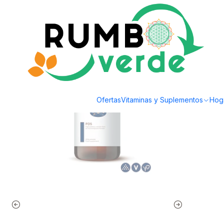
Envío gratis por compras sobre los 59.990 en la provincia de Santiago
Inicio
Alimentos Naturales
Endulzantes Naturales
FOS - Fibra Prebiótica
Ofertas
Vitaminas y Suplementos
Hog