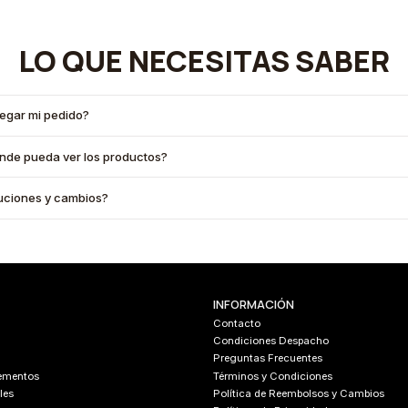
LO QUE NECESITAS SABER
legar mi pedido?
onde pueda ver los productos?
oluciones y cambios?
INFORMACIÓN
Contacto
Condiciones Despacho
Preguntas Frecuentes
lementos
Términos y Condiciones
les
Política de Reembolsos y Cambios