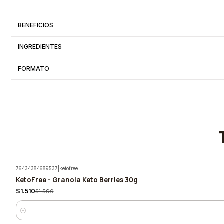
BENEFICIOS
INGREDIENTES
FORMATO
76434384689537
|
ketofree
KetoFree - Granola Keto Berries 30g
-5%
$1.510
$1.590
Cantidad