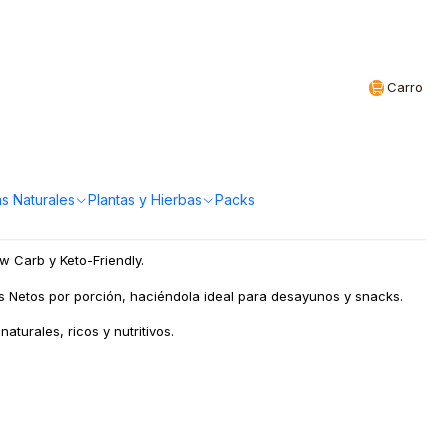
Realizamos envíos a todo Chile
CL
Carro
to 220g Granolin
a!
s Naturales
Plantas y Hierbas
Packs
 Carb y Keto-Friendly.
s Netos por porción, haciéndola ideal para desayunos y snacks.
turales, ricos y nutritivos.