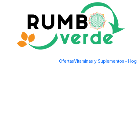
Envío gratis por compras sobre los 59.990 en la provincia de Santiago
Inicio
Estilo de Vida
Celiacos / Sin Gluten
Granola Keto 220g Granolin
Ofertas
Vitaminas y Suplementos
Hog