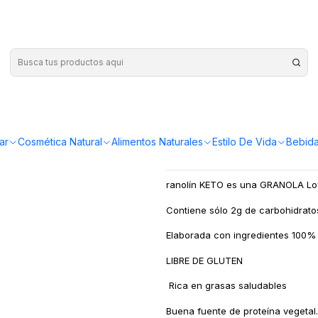
|
Granola Ke
¡Compra más y ahorr
ar
Cosmética Natural
Alimentos Naturales
Estilo De Vida
Bebida
ranolín KETO es una GRANOLA Low
Contiene sólo 2g de carbohidrato
Elaborada con ingredientes 100% na
LIBRE DE GLUTEN
Rica en grasas saludables
Buena fuente de proteína vegetal.