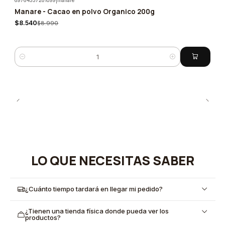
69764557281099
|
manare
Manare - Cacao en polvo Organico 200g
-5%
$8.540
$8.990
Cantidad
LO QUE NECESITAS SABER
¿Cuánto tiempo tardará en llegar mi pedido?
¿Tienen una tienda física donde pueda ver los
productos?