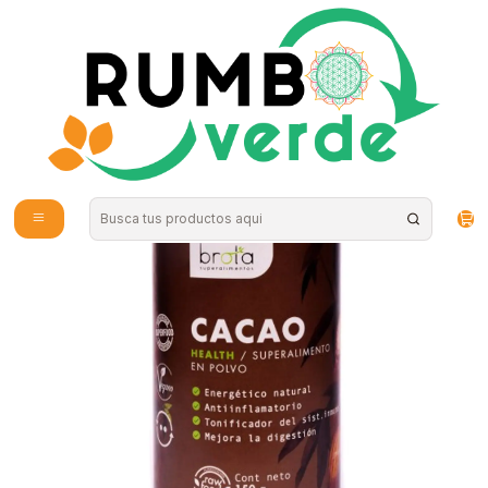
Envío gratis por compras sobre los 59.990 en la provincia de Santiago
Inicio
Alimentos Naturales
Superalimentos en Polvo
Cacao 150gr Polvo Brota