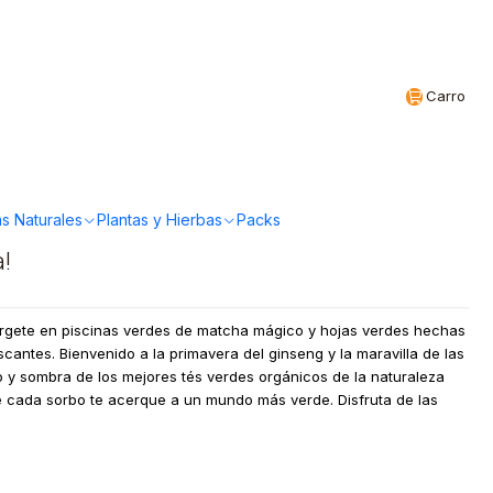
Realizamos envíos a todo Chile
CL
Carro
LECTION 20 bolsitas
s Naturales
Plantas y Hierbas
Packs
a!
érgete en piscinas verdes de matcha mágico y hojas verdes hechas
scantes. Bienvenido a la primavera del ginseng y la maravilla de las
o y sombra de los mejores tés verdes orgánicos de la naturaleza
ue cada sorbo te acerque a un mundo más verde. Disfruta de las