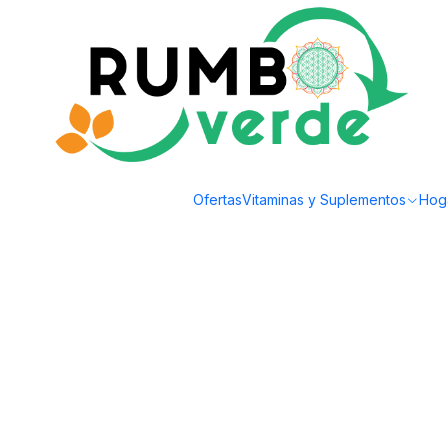
Envío gratis por compras sobre los 59.990 en la provincia de Santiago
Inicio
Bebidas Naturales
Té, Café y Mate
GREEN COLLECTION 20 bolsita
Ofertas
Vitaminas y Suplementos
Hog