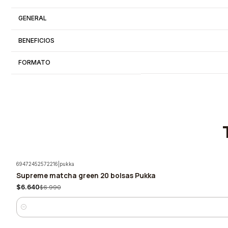
GENERAL
BENEFICIOS
FORMATO
69472452572216
|
pukka
Supreme matcha green 20 bolsas Pukka
-5%
$6.640
$6.990
Cantidad