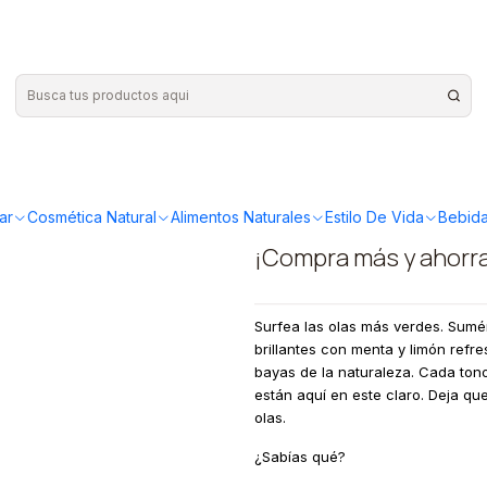
s PUKKA
|
GREEN COL
PUKKA
ar
Cosmética Natural
Alimentos Naturales
Estilo De Vida
Bebida
¡Compra más y ahorr
Surfea las olas más verdes. Sum
brillantes con menta y limón refre
bayas de la naturaleza. Cada ton
están aquí en este claro. Deja q
olas.
¿Sabías qué?