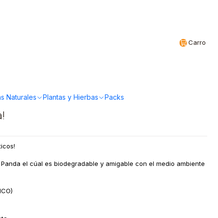
Realizamos envíos a todo Chile
CL
Carro
l biodegradable en
iz BrushPanda
s Naturales
Plantas y Hierbas
Packs
a!
ticos!
 Panda el cúal es biodegradable y amigable con el medio ambiente
NCO)