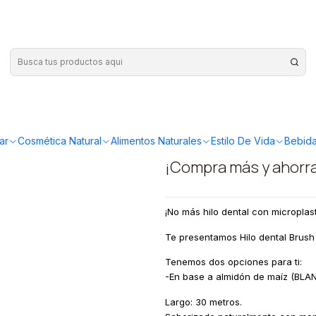
n base a maiz BrushPanda
|
Hilo denta
base a ma
ar
Cosmética Natural
Alimentos Naturales
Estilo De Vida
Bebida
¡Compra más y ahorr
¡No más hilo dental con microplas
Te presentamos Hilo dental Brush
Tenemos dos opciones para ti:
-En base a almidón de maíz (BLA
Largo: 30 metros.