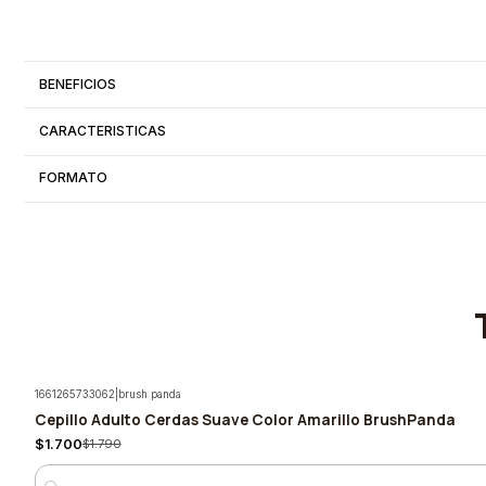
BENEFICIOS
CARACTERISTICAS
FORMATO
1661265733062
|
brush panda
Cepillo Adulto Cerdas Suave Color Amarillo BrushPanda
-5%
$1.700
$1.790