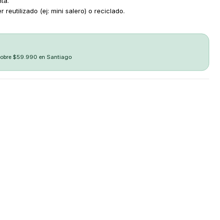
ta.
 reutilizado (ej: mini salero) o reciclado.
sobre $59.990 en Santiago