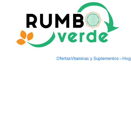
Envío gratis por compras sobre los 59.990 en la provincia de Santiago
Inicio
Cosmética Natural
Higiene Personal
Hilo dental biodegradable e
Ofertas
Vitaminas y Suplementos
Hog