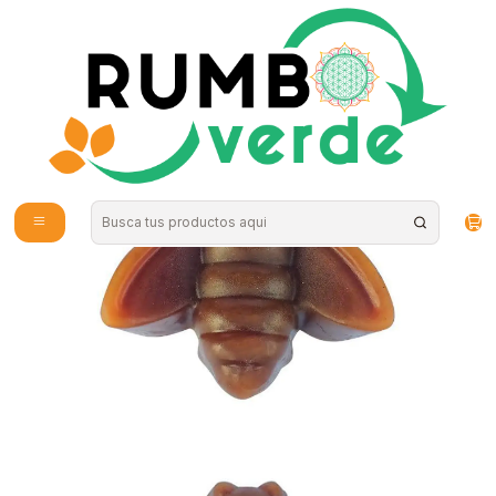
Envío gratis por compras sobre los 59.990 en la provincia de Santiago
Inicio
Cosmética Natural
Cuidado de la Piel
Jabón en barra desinfectante miel 190gr Prati di fiori