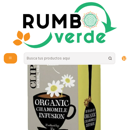
Envío gratis por compras sobre los 59.990 en la provincia de Santiago
Inicio
Vitaminas y Suplementos
Probióticos y Digestión
Infusion de manzanilla y hierbas organica 20 sobres Clipper