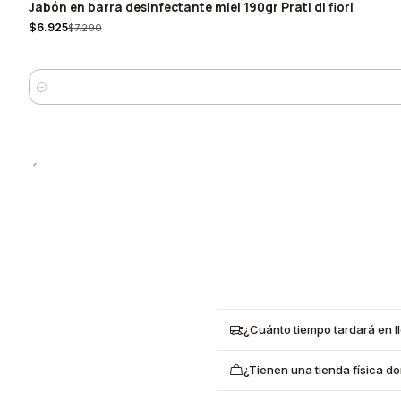
Jabón en barra desinfectante miel 190gr Prati di fiori
-5%
$6.925
$7.290
Cantidad
¿Cuánto tiempo tardará en l
¿Tienen una tienda física d