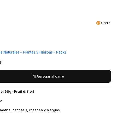
Realizamos envíos a todo Chile
CL
Carro
arra desinfectante
ati di fiori
s Naturales
Plantas y Hierbas
Packs
a!
Agregar al carro
l 68gr Prati di fiori
na.
atitis, psoriasis, rosácea y alergias.