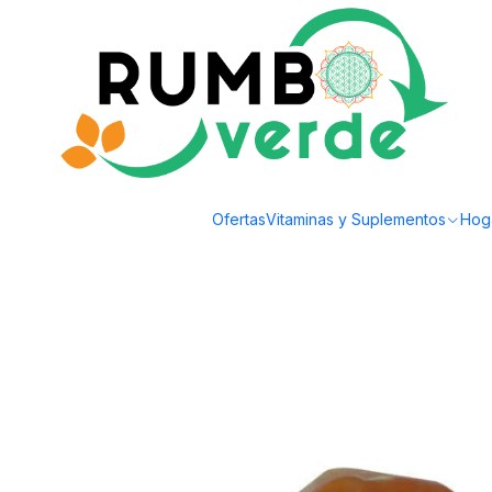
Envío gratis por compras sobre los 59.990 en la provincia de Santiago
Inicio
Cosmética Natural
Cuidado de la Piel
Jabón en barra desinfectante 
Ofertas
Vitaminas y Suplementos
Hog