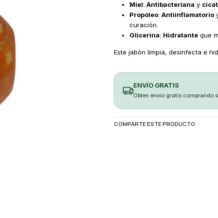
Miel
:
Antibacteriana
y
cica
Propóleo
:
Antiinflamatorio
curación.
Glicerina
:
Hidratante
que ma
Este jabón limpia, desinfecta e hi
ENVÍO GRATIS
Obten envio gratis comprando 
COMPARTE ESTE PRODUCTO