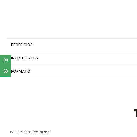
BENEFICIOS
INGREDIENTES
FORMATO
1590193971586
|
Prati di fiori