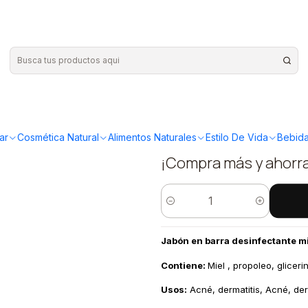
miel 68gr Prati di fiori
|
Jabón en b
miel 68gr Pr
ar
Cosmética Natural
Alimentos Naturales
Estilo De Vida
Bebida
¡Compra más y ahorr
Cantidad
Jabón en barra desinfectante mie
Contiene:
Miel , propoleo, gliceri
Usos:
Acné, dermatitis, Acné, derm