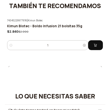
TAMBIÉN TE RECOMENDAMOS
74345229977616
|
Kimun Biotec
Kimun Biotec - Boldo infusion 21 bolsitas 35g
-5%
$2.840
$2.990
Cantidad
LO QUE NECESITAS SABER
¿Cuánto tiempo tardará en llegar mi pedido?