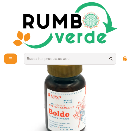
Envío gratis por compras sobre los 59.990 en la provincia de Santiago
Inicio
Vitaminas y Suplementos
Kimun Biotec - Boldo fortificado 90cap