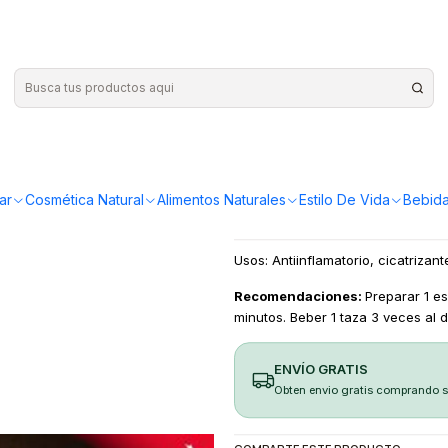
|
Lavanda 15
¡Compra más y ahorr
ar
Cosmética Natural
Alimentos Naturales
Estilo De Vida
Bebida
Usos: Antiinflamatorio, cicatrizan
Recomendaciones:
Preparar 1 e
minutos. Beber 1 taza 3 veces al d
ENVÍO GRATIS
Obten envio gratis comprando 