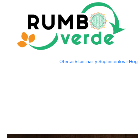
Envío gratis por compras sobre los 59.990 en la provincia de Santiago
Inicio
Plantas y Hierbas
Hierbas Medicinales
Lavanda 15gr Apiyerbas
Ofertas
Vitaminas y Suplementos
Hog