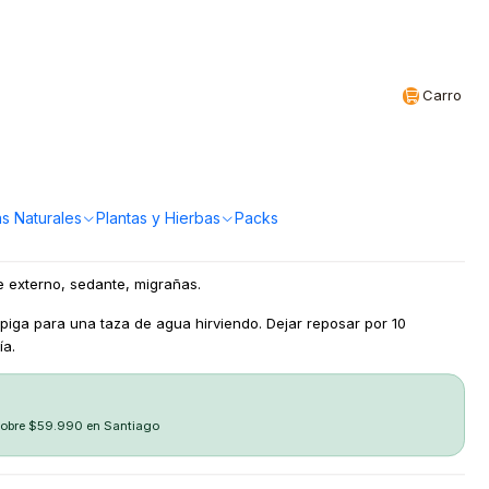
Realizamos envíos a todo Chile
CL
Carro
gr Apiyerbas
a!
s Naturales
Plantas y Hierbas
Packs
te externo, sedante, migrañas.
spiga para una taza de agua hirviendo. Dejar reposar por 10
ía.
sobre $59.990 en Santiago