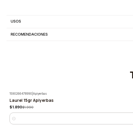
USOS
RECOMENDACIONES
1590266478990
|
Apiyerbas
Laurel 15gr Apiyerbas
-5%
$1.890
$1.990
Cantidad