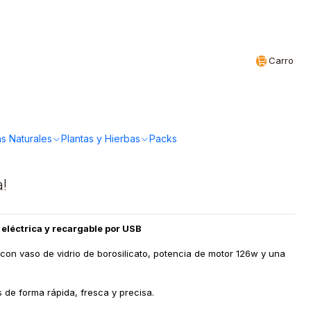
Realizamos envíos a todo Chile
CL
Carro
personal portátil
ro Plateada 450cc
s Naturales
Plantas y Hierbas
Packs
a!
l eléctrica y recargable por USB
 con vaso de vidrio de borosilicato, potencia de motor 126w y una
s de forma rápida, fresca y precisa.