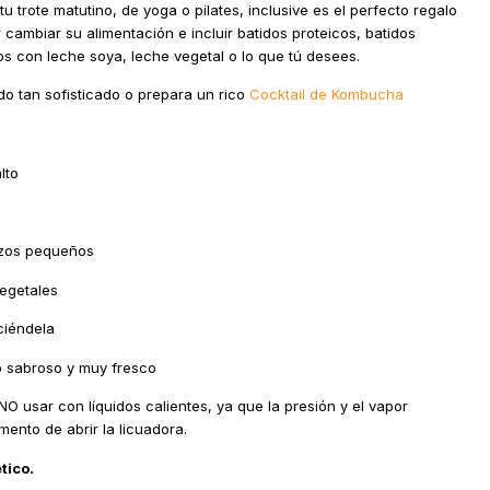
 trote matutino, de yoga o pilates, inclusive es el perfecto regalo
cambiar su alimentación e incluir batidos proteicos, batidos
s con leche soya, leche vegetal o lo que tú desees.
do tan sofisticado o prepara un rico
Cocktail de Kombucha
lto
rozos pequeños
egetales
ciéndela
o sabroso y muy fresco
 usar con líquidos calientes, ya que la presión y el vapor
mento de abrir la licuadora.
tico.