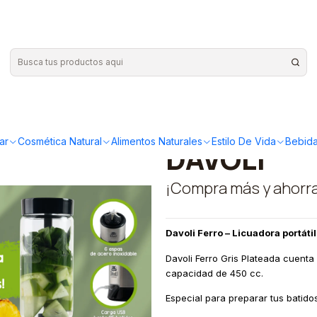
ro Plateada 450cc DAVOLI
|
Licuadora 
Davoli Fer
ar
Cosmética Natural
Alimentos Naturales
Estilo De Vida
Bebida
DAVOLI
¡Compra más y ahorr
Davoli Ferro – Licuadora portáti
Davoli Ferro Gris Plateada cuenta
capacidad de 450 cc.
Especial para preparar tus batido