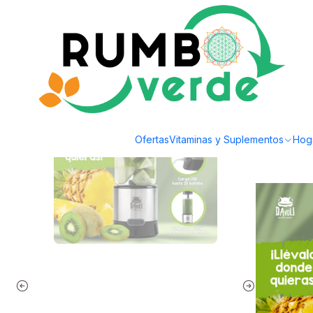
Envío gratis por compras sobre los 59.990 en la provincia de Santiago
Inicio
Hogar
Electrodomesticos
Licuadora personal portátil Davoli Fer
Ofertas
Vitaminas y Suplementos
Hog