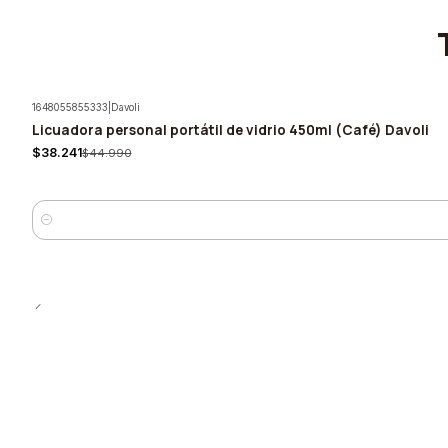
1648055855333
|
Davoli
Licuadora personal portátil de vidrio 450ml (Café) Davoli
-15%
$38.241
$44.990
Cantidad