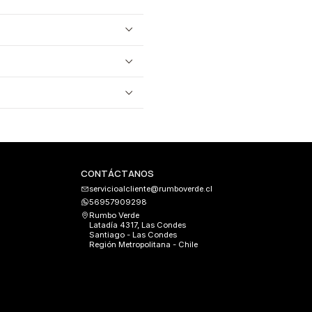
CONTÁCTANOS
servicioalcliente@rumboverde.cl
56957909298
Rumbo Verde
Latadía 4317, Las Condes
Santiago - Las Condes
Región Metropolitana - Chile