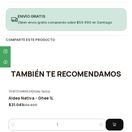
ENVÍO GRATIS
Obten envio gratis comprando sobre $59.990 en Santiago
COMPARTE ESTE PRODUCTO
TAMBIÉN TE RECOMENDAMOS
76401314466634
|
Aldea Nativa
Aldea Nativa - Ghee 1L
-10%
$31.041
$34.490
Cantidad