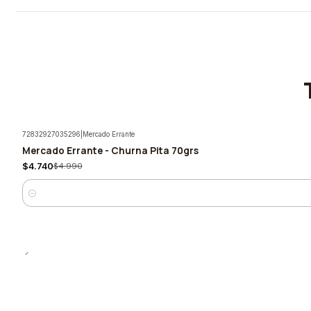
72832927035296
|
Mercado Errante
Mercado Errante - Churna Pita 70grs
-5%
$4.740
$4.990
Cantidad