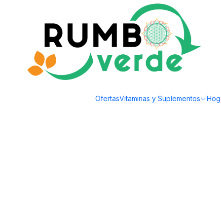
Envío gratis por compras sobre los 59.990 en la provincia de Santiago
Inicio
Alimentos Naturales
Superalimentos en Polvo
Mercado Errante - 
Ofertas
Vitaminas y Suplementos
Hog