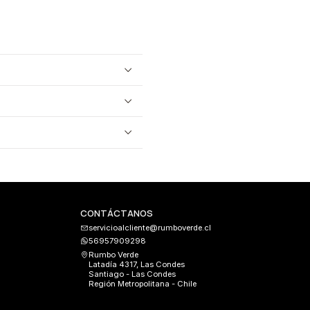
CONTÁCTANOS
servicioalcliente@rumboverde.cl
56957909298
Rumbo Verde
Latadía 4317, Las Condes
Santiago - Las Condes
Región Metropolitana - Chile