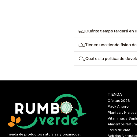
¿Cuánto tiempo tardará en l
¿Tienen una tienda física d
¿Cuál es la política de dev
TIENDA
Ofertas 2026
Pack Ahorro
Plantas y Hierbas
Vitaminas y Sup
Alimentos Natura
Estilo de Vida
Tienda de productos naturales y orgánicos.
Bebidas Naturale