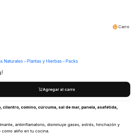
Realizamos envíos a todo Chile
CL
Carro
rante - Aliño Vata
s Naturales
Plantas y Hierbas
Packs
a!
Agregar al carro
, cilantro, comino, cúrcuma, sal de mar, panela, asafétida,
lmante, antiinflamatorio, disminuye gases, estrés, hinchazón y
 como aliño en tu cocina.