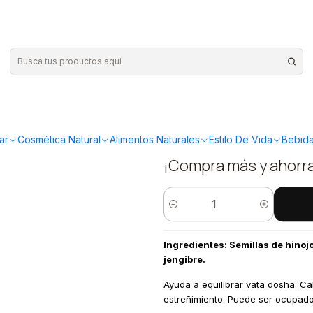
Aliño Vata 70grs
|
Mercado Er
70grs
ar
Cosmética Natural
Alimentos Naturales
Estilo De Vida
Bebida
¡Compra más y ahorr
Cantidad
Ingredientes: Semillas de hinojo
jengibre.
Ayuda a equilibrar vata dosha. Ca
estreñimiento. Puede ser ocupado