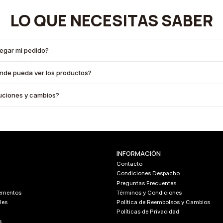
LO QUE NECESITAS SABER
legar mi pedido?
onde pueda ver los productos?
oluciones y cambios?
INFORMACIÓN
Contacto
Condiciones Despacho
Preguntas Frecuentes
lementos
Términos y Condiciones
les
Política de Reembolsos y Cambios
Políticas de Privacidad
s