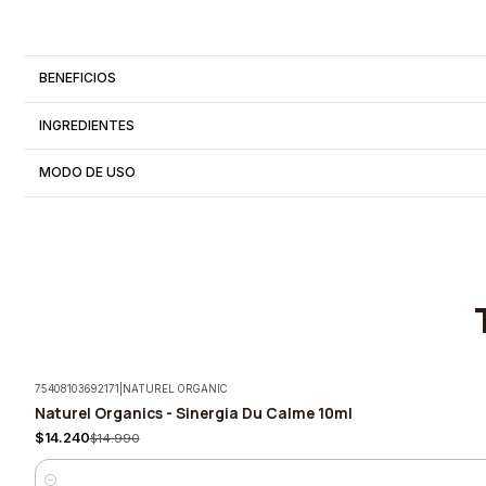
BENEFICIOS
INGREDIENTES
MODO DE USO
75408103692171
|
NATUREL ORGANIC
Naturel Organics - Sinergia Du Calme 10ml
-5%
$14.240
$14.990