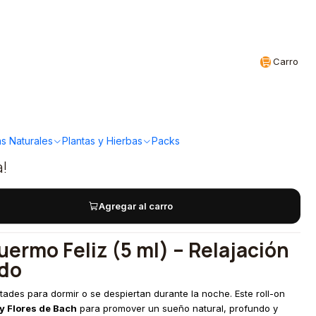
Realizamos envíos a todo Chile
CL
Carro
ganics - Roll-on Niños
iz 5ml
s Naturales
Plantas y Hierbas
Packs
a!
Agregar al carro
uermo Feliz (5 ml) – Relajación
ndo
ltades para dormir o se despiertan durante la noche. Este roll-on
y Flores de Bach
para promover un sueño natural, profundo y