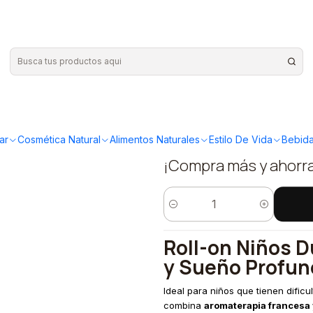
ll-on Niños Duermo Feliz 5ml
|
Naturel Or
Duermo Fel
ar
Cosmética Natural
Alimentos Naturales
Estilo De Vida
Bebida
¡Compra más y ahorr
Cantidad
Roll-on Niños D
y Sueño Profu
Ideal para niños que tienen dificu
combina
aromaterapia francesa 