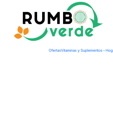
Envío gratis por compras sobre los 59.990 en la provincia de Santiago
Inicio
Cosmética Natural
Aromaterapia y Bienestar
Naturel Organics - Ro
Ofertas
Vitaminas y Suplementos
Hog