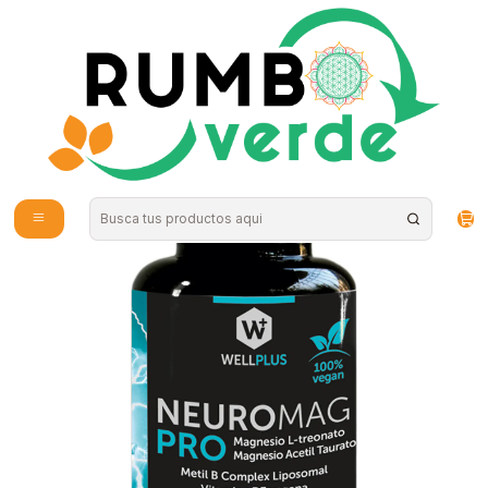
Envío gratis por compras sobre los 59.990 en la provincia de Santiago
Inicio
Vitaminas y Suplementos
Nutrición Deportiva
Neuromag 90 Caps Wellplus