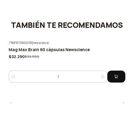
TAMBIÉN TE RECOMENDAMOS
71881970900518
|
newscience
Mag Max Brain 60 cápsulas Newscience
-5%
$32.290
$33.990
Cantidad