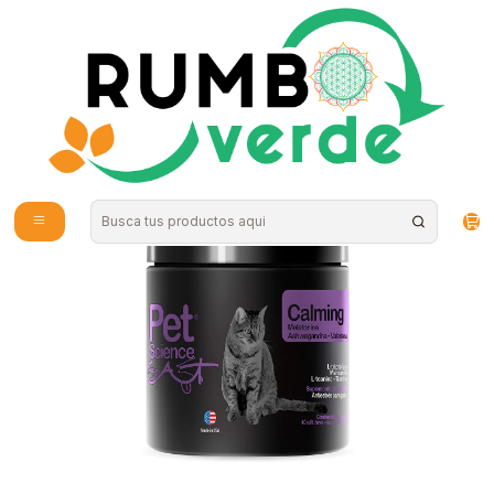
Envío gratis por compras sobre los 59.990 en la provincia de Santiago
Inicio
Vitaminas y Suplementos
Mascotas
PetScience - Cat Calming 60 masticables