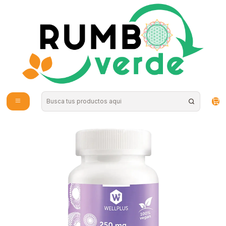
Envío gratis por compras sobre los 59.990 en la provincia de Santiago
Inicio
Vitaminas y Suplementos
Nutrición Deportiva
L-Glutatión Liposomal 60 cápsulas Wellplus