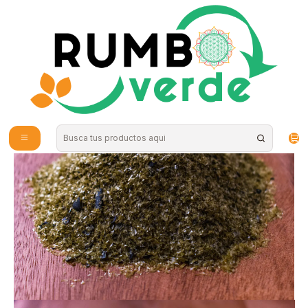
Envío gratis por compras sobre los 59.990 en la provincia de Santiago
Inicio
Alimentos Naturales
Harinas y Mezclas
Seaweed - Harina de corazon cochayuyo 250g