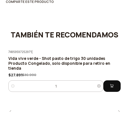
COMPARTE ESTE PRODUCTO
TAMBIÉN TE RECOMENDAMOS
74959597252971
|
Vida vive verde - Shot pasto de trigo 30 unidades
-10%
Producto Congelado, solo disponible para retiro en
tienda
$27.891
$30.990
Cantidad