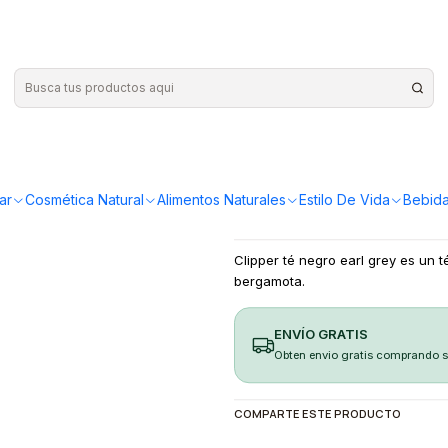
|
Té Earl gra
¡Compra más y ahorr
ar
Cosmética Natural
Alimentos Naturales
Estilo De Vida
Bebida
Clipper té negro earl grey es un té
bergamota.
ENVÍO GRATIS
Obten envio gratis comprando 
COMPARTE ESTE PRODUCTO