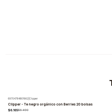
69704784801662
|
Clipper
Clipper - Te negro orgánico con Berries 20 bolsas
-5%
$6.165
$6.490