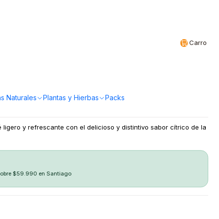
Realizamos envíos a todo Chile
CL
Carro
y 25 bolsas Clipper
a!
s Naturales
Plantas y Hierbas
Packs
 ligero y refrescante con el delicioso y distintivo sabor cítrico de la
sobre $59.990 en Santiago