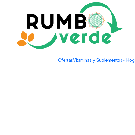
Envío gratis por compras sobre los 59.990 en la provincia de Santiago
Inicio
Bebidas Naturales
Té, Café y Mate
Té Earl gray 25 bolsas Clipper
Ofertas
Vitaminas y Suplementos
Hog