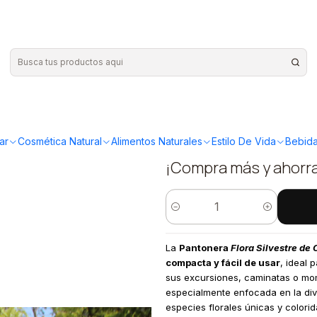
entral
|
Travel Book
Chile cent
ar
Cosmética Natural
Alimentos Naturales
Estilo De Vida
Bebida
¡Compra más y ahorr
Cantidad
La
Pantonera
Flora Silvestre de 
compacta y fácil de usar
, ideal
sus excursiones, caminatas o mom
especialmente enfocada en la div
especies florales únicas y colorid