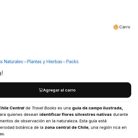
Realizamos envíos a todo Chile
CL
Carro
s - Flora silvestre de
ral
s Naturales
Plantas y Hierbas
Packs
a!
Agregar al carro
Chile Central
de
Travel Books
es una
guía de campo ilustrada,
 para quienes desean
identificar flores silvestres nativas
durante
entos de observación en la naturaleza. Esta guía está
ersidad botánica de la
zona central de Chile
, una región rica en
as.