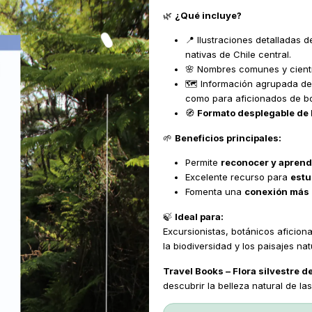
🌿
¿Qué incluye?
📍 Ilustraciones detalladas 
nativas de Chile central.
🌸 Nombres comunes y científ
🗺️ Información agrupada d
como para aficionados de bo
🧭
Formato desplegable de b
🌱
Beneficios principales:
Permite
reconocer y aprende
Excelente recurso para
estu
Fomenta una
conexión más 
🍃
Ideal para:
Excursionistas, botánicos aficio
la biodiversidad y los paisajes nat
Travel Books – Flora silvestre d
descubrir la belleza natural de las