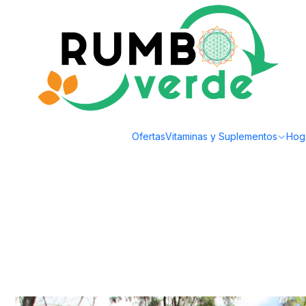
Envío gratis por compras sobre los 59.990 en la provincia de Santiago
Inicio
Plantas y Hierbas
Regalos
Travel Books - Flora silvestre de Chile c
Ofertas
Vitaminas y Suplementos
Hog