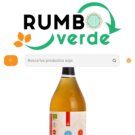
Envío gratis por compras sobre los 59.990 en la provincia de Santiago
Inicio
Alimentos Naturales
Fermentados
Vinagre de manzana orgánico 1 Lt Manare