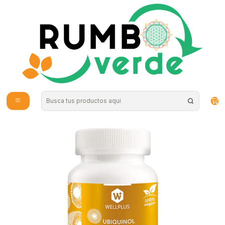
Envío gratis por compras sobre los 59.990 en la provincia de Santiago
Inicio
Vitaminas y Suplementos
Inmunidad
Wellplus - CoQ10 Liposomal 180c