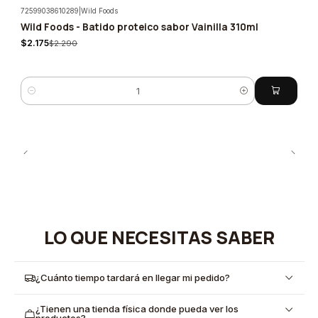
72599038610289
|
Wild Foods
Wild Foods - Batido proteico sabor Vainilla 310ml
-5%
$2.175
$2.290
Cantidad
LO QUE NECESITAS SABER
¿Cuánto tiempo tardará en llegar mi pedido?
¿Tienen una tienda física donde pueda ver los