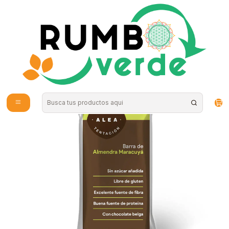
Envío gratis por compras sobre los 59.990 en la provincia de Santiago
Inicio
Alimentos Naturales
Snacks Saludables
Alea - Barra de Almendra maracuya 60g