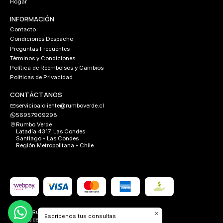
Hogar
INFORMACIÓN
Contacto
Condiciones Despacho
Preguntas Frecuentes
Términos y Condiciones
Política de Reembolsos y Cambios
Políticas de Privacidad
CONTÁCTANOS
servicioalcliente@rumboverde.cl
56957909298
Rumbo Verde
Latadía 4317, Las Condes
Santiago - Las Condes
Región Metropolitana - Chile
2026 Rumbo Verde.
Escribenos tus consultas
Todos los derechos reservados.
Desarrollado por
FIXLABS