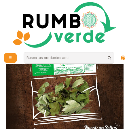
Envío gratis por compras sobre los 59.990 en la provincia de Santiago
Inicio
Plantas y Hierbas
Hierbas Medicinales
Apiyerbas - Espino Blanco 15grs