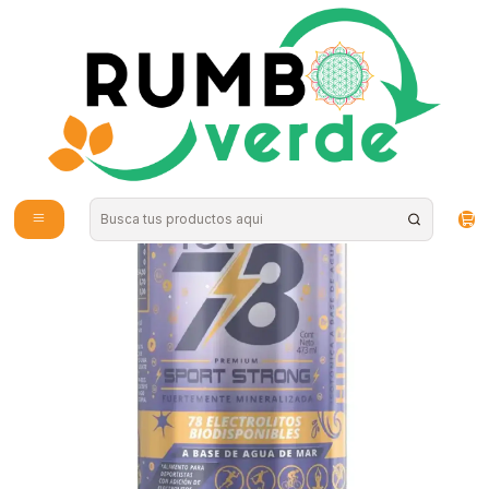
Envío gratis por compras sobre los 59.990 en la provincia de Santiago
Inicio
Bebidas Naturales
Agua Alcalina y de Mar
ARAMARA - Agua de mar Isotonica Strong lata 473ml