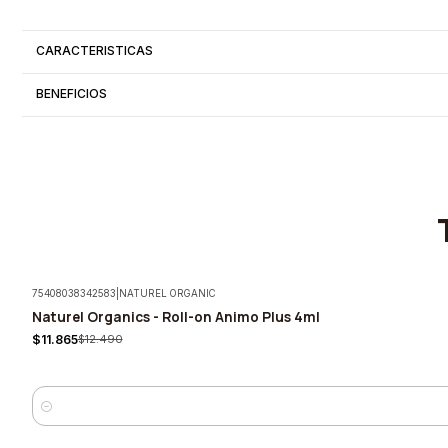
CARACTERISTICAS
BENEFICIOS
75408038342583
|
NATUREL ORGANIC
Naturel Organics - Roll-on Animo Plus 4ml
-5%
$11.865
$12.490
Cantidad