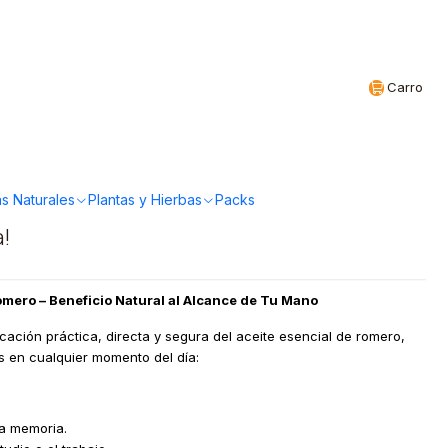
Realizamos envíos a todo Chile
CL
Carro
anic - Roll on
0ml
s Naturales
Plantas y Hierbas
Packs
a!
omero – Beneficio Natural al Alcance de Tu Mano
icación práctica, directa y segura del aceite esencial de romero,
s en cualquier momento del día:
la memoria.