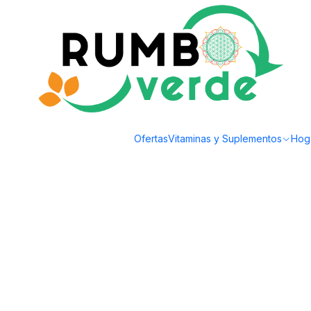
Envío gratis por compras sobre los 59.990 en la provincia de Santiago
Inicio
Cosmética Natural
Aromaterapia y Bienestar
Austral Organic - Rol
Ofertas
Vitaminas y Suplementos
Hog