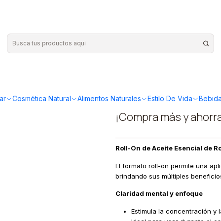
l on Romero 10ml
|
Austral Org
Romero 1
ar
Cosmética Natural
Alimentos Naturales
Estilo De Vida
Bebida
¡Compra más y ahorr
Roll-On de Aceite Esencial de R
El formato roll-on permite una apl
brindando sus múltiples beneficio
Claridad mental y enfoque
Estimula la concentración y 