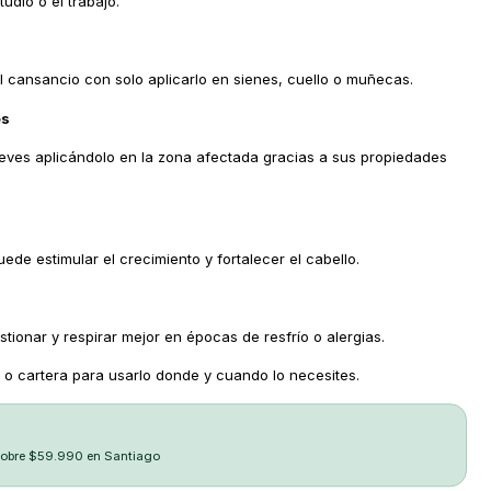
udio o el trabajo.
l cansancio con solo aplicarlo en sienes, cuello o muñecas.
es
leves aplicándolo en la zona afectada gracias a sus propiedades
uede estimular el crecimiento y fortalecer el cabello.
onar y respirar mejor en épocas de resfrío o alergias.
lo o cartera para usarlo donde y cuando lo necesites.
sobre $59.990 en Santiago