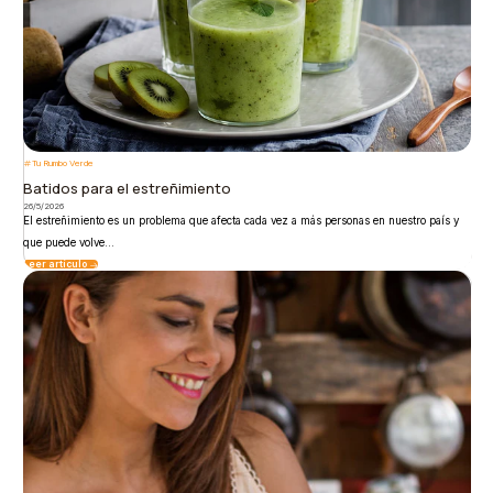
Tu Rumbo Verde
Batidos para el estreñimiento
26/5/2026
El estreñimiento es un problema que afecta cada vez a más personas en nuestro país y
que puede volve...
Leer artículo