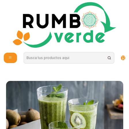
Envío gratis por compras sobre los 59.990 en la provincia de Santiago
Inicio
Tu Rumbo Verde
Carlos logró vencer un agresivo cáncer sumando medicina integrativa y
un profundo cambio de hábitos
Carlos logró vencer un
agresivo cáncer sumando
medicina integrativa y un
profundo cambio de hábitos