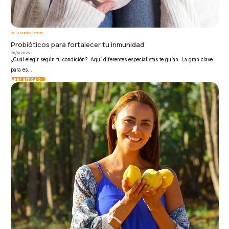
Tu Rumbo Verde
Probióticos para fortalecer tu inmunidad
26/5/2026
¿Cuál elegir según tu condición? Aquí diferentes especialistas te guían. La gran clave
para es...
Leer artículo