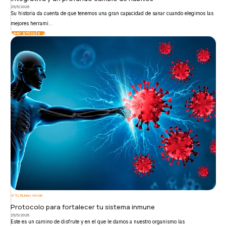
25/5/2026
Su historia da cuenta de que tenemos una gran capacidad de sanar cuando elegimos las
mejores herrami...
Leer artículo
Tu Rumbo Verde
Protocolo para fortalecer tu sistema inmune
25/5/2026
Este es un camino de disfrute y en el que le damos a nuestro organismo las