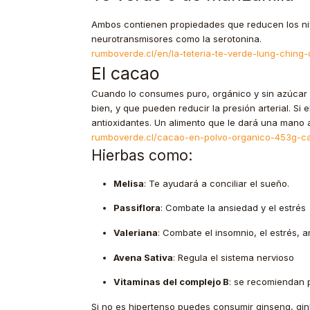
Ambos contienen propiedades que reducen los niv
neurotransmisores como la serotonina.
rumboverde.cl/en/la-teteria-te-verde-lung-ching-
El cacao
Cuando lo consumes puro, orgánico y sin azúcar o
bien, y que pueden reducir la presión arterial. 
antioxidantes. Un alimento que le dará una mano 
rumboverde.cl/cacao-en-polvo-organico-453g-c
Hierbas como:
Melisa
: Te ayudará a conciliar el sueño.
Passiflora
: Combate la ansiedad y el estrés
Valeriana
: Combate el insomnio, el estrés, a
Avena Sativa
: Regula el sistema nervioso
Vitaminas del complejo B
: se recomiendan 
Si no es hipertenso puedes consumir ginseng, gin