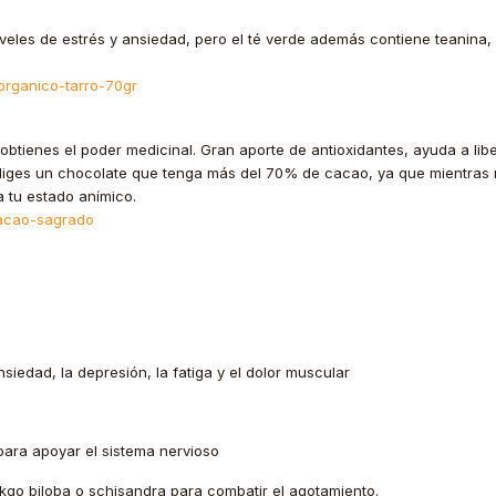
eles de estrés y ansiedad, pero el té verde además contiene teanina
organico-tarro-70gr
btienes el poder medicinal. Gran aporte de antioxidantes, ayuda a libe
Si eliges un chocolate que tenga más del 70% de cacao, ya que mientra
a tu estado anímico.
acao-sagrado
nsiedad, la depresión, la fatiga y el dolor muscular
para apoyar el sistema nervioso
kgo biloba o schisandra para combatir el agotamiento.