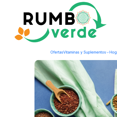
Envío gratis por compras sobre los 59.990 en la provincia de Santiago
Inicio
Tu Rumbo Verde
Alimentos para combatir el estrés
Alime
Ofertas
Vitaminas y Suplementos
Hog