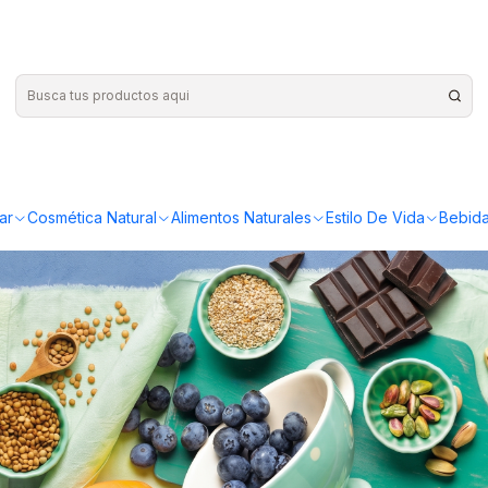
PUBLICADO EL 19/5/2026
ntos para combatir el 
Tu Rumbo Verde
ar
Cosmética Natural
Alimentos Naturales
Estilo De Vida
Bebida